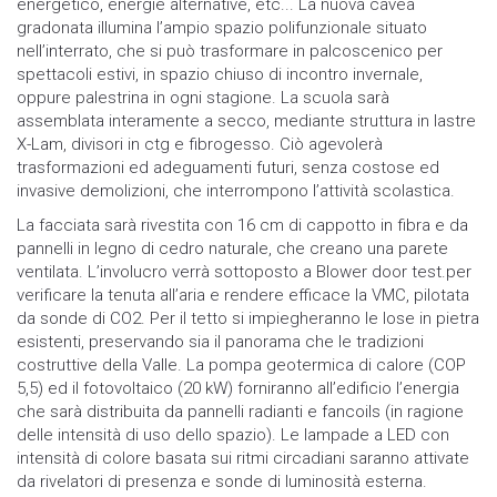
energetico, energie alternative, etc... La nuova cavea
gradonata illumina l’ampio spazio polifunzionale situato
nell’interrato, che si può trasformare in palcoscenico per
spettacoli estivi, in spazio chiuso di incontro invernale,
oppure palestrina in ogni stagione. La scuola sarà
assemblata interamente a secco, mediante struttura in lastre
X-Lam, divisori in ctg e fibrogesso. Ciò agevolerà
trasformazioni ed adeguamenti futuri, senza costose ed
invasive demolizioni, che interrompono l’attività scolastica.
La facciata sarà rivestita con 16 cm di cappotto in fibra e da
pannelli in legno di cedro naturale, che creano una parete
ventilata. L’involucro verrà sottoposto a Blower door test.per
verificare la tenuta all’aria e rendere efficace la VMC, pilotata
da sonde di CO2. Per il tetto si impiegheranno le lose in pietra
esistenti, preservando sia il panorama che le tradizioni
costruttive della Valle. La pompa geotermica di calore (COP
5,5) ed il fotovoltaico (20 kW) forniranno all’edificio l’energia
che sarà distribuita da pannelli radianti e fancoils (in ragione
delle intensità di uso dello spazio). Le lampade a LED con
intensità di colore basata sui ritmi circadiani saranno attivate
da rivelatori di presenza e sonde di luminosità esterna.