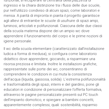
funzionali, a recuperare la centralità della piazzetta di
ingresso e la chiara distinzione tra i flussi delle due scuole,
pur nell’utilizzo condiviso di alcuni spazi, come laboratori e
mensa. A parità di impronta in pianta il progetto garantisce
agli allievi di entrambe le scuole di usufruire di spazi ampi,
luminosi, articolati e polifunzionali. Ciascuna delle due classi
della scuola materna dispone dei un ampio wc dove
apprendere il funzionamento del corpo e le prime nozioni di
igiene personale.
Il wc della scuola elementare (caratterizzato dall’installazione
ludica a forma di medusa), si configura come laboratorio
didattico dove apprendere, giocando, a risparmiare una
risorsa preziosa e limitata. Inoltre le installazioni grafiche,
rappresentate sulle porte dei wc, consentiranno di
comprendere le condizioni in cui muta la consistenza
dell’acqua (liquida, gassosa, solida). L’estrema polifunzionalità
e trasformabilità degli spazi, interni e del giardino, pone gli
educatori in condizione di personalizzare l’offerta formativa,
attraverso le pagine personalizzate presenti sul PC touch
dell’impianto domotico, e spiegare ai bambini concetti,
apparentemente complessi, quali: sostenibilità, risparmio